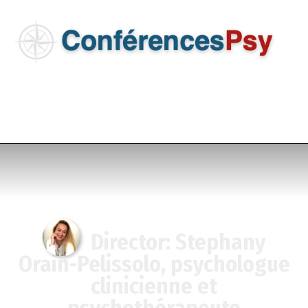
Menu
Director: Stephany
Orain-Pelissolo, psychologue
clinicienne et
psychothérapeute